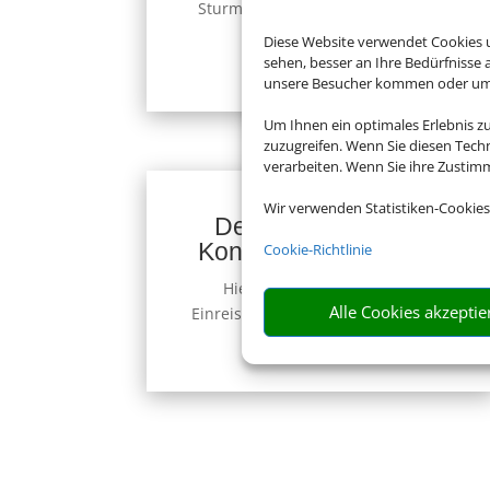
Sturm, Unwetter, Bundesweit.
Zur
Website
Diese Website verwendet Cookies u
sehen, besser an Ihre Bedürfnisse
unsere Besucher kommen oder um u
Um Ihnen ein optimales Erlebnis z
zuzugreifen. Wenn Sie diesen Tech
verarbeiten. Wenn Sie ihre Zusti
Wir verwenden Statistiken-Cookies
Deutsche Visa und
Konsular Gesellschaft
Cookie-Richtlinie
Hier erhalten Sie Visa- und
Alle Cookies akzeptie
Einreiseinformationen.
Zur Website